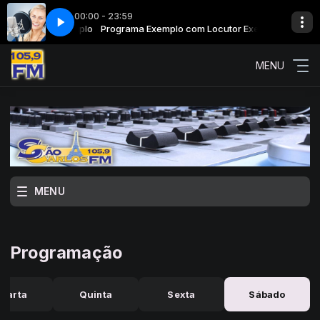
00:00 - 23:59
om Locutor Exemplo
Programa Exemplo com Locutor Exemplo
MENU
MENU
Programação
uarta
Quinta
Sexta
Sábado